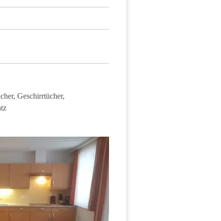
kl.
her, Geschirrtücher,
tz